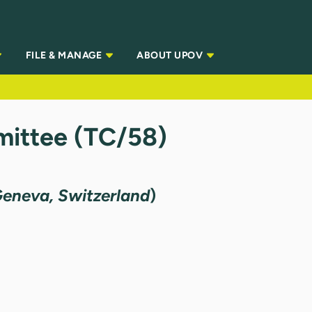
FILE & MANAGE
ABOUT UPOV
ittee (TC/58)
eneva, Switzerland
)