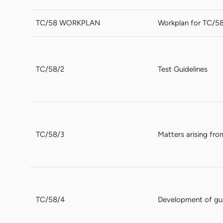
TC/58 WORKPLAN
Workplan for TC/58
TC/58/2
Test Guidelines
TC/58/3
Matters arising fro
TC/58/4
Development of gui