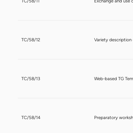
TC/58/11
Exchange and use 
TC/58/12
Variety descriptio
TC/58/13
Web-based TG Tem
TC/58/14
Preparatory works