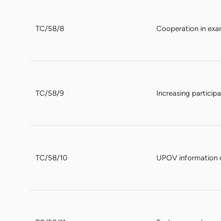
TC/58/8
Cooperation in exa
TC/58/9
Increasing particip
TC/58/10
UPOV information 