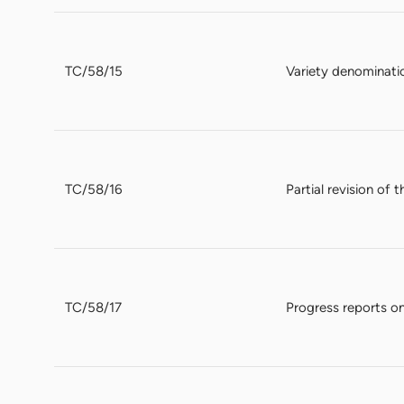
TC/58/15
Variety denominati
TC/58/16
Partial revision of 
TC/58/17
Progress reports on