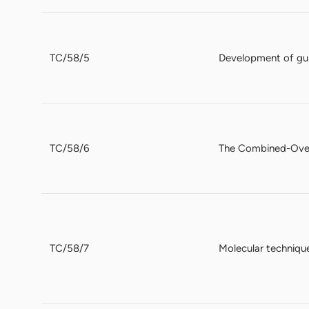
TC/58/5
Development of guid
TC/58/6
The Combined-Over
TC/58/7
Molecular techniqu