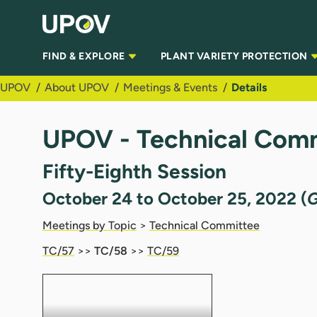
Skip to Main Content
FIND & EXPLORE
PLANT VARIETY PROTECTION
UPOV
About UPOV
Meetings & Events
Details
UPOV - Technical Comm
Fifty-Eighth Session
October 24 to October 25, 2022 (
G
Meetings by Topic
>
Technical Committee
TC/57
>>
TC/58
>>
TC/59