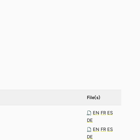
File(s)
EN
FR
ES
DE
EN
FR
ES
DE