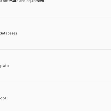
of software and equipment
n databases
plate
hops