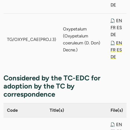
DE
EN
FR
ES
Oxypetalum
DE
(Oxypetalum
TG/OXYPE_CAE(PROJ.3)
coeruleum (D. Don)
EN
Decne.)
FR
ES
DE
Considered by the TC-EDC for
adoption by the TC by
correspondence
Code
Title(s)
File(s)
EN