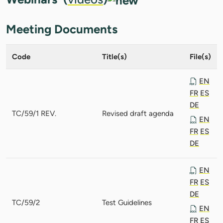
Meeting Documents
Code
Title(s)
File(s)
EN
FR
ES
DE
TC/59/1 REV.
Revised draft agenda
EN
FR
ES
DE
EN
FR
ES
DE
TC/59/2
Test Guidelines
EN
FR
ES