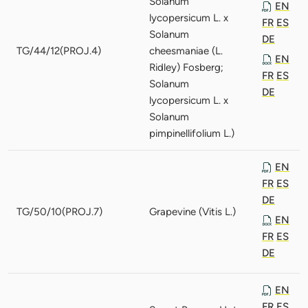
Solanum
EN
lycopersicum L. x
FR
ES
Solanum
DE
TG/44/12(PROJ.4)
cheesmaniae (L.
EN
Ridley) Fosberg;
FR
ES
Solanum
DE
lycopersicum L. x
Solanum
pimpinellifolium L.)
EN
FR
ES
DE
TG/50/10(PROJ.7)
Grapevine (Vitis L.)
EN
FR
ES
DE
EN
FR
ES