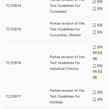
EN
TC/59/14
Test Guidelines for
EN
Cornsalad
Partial revision of the
EN
TC/59/15
Test Guidelines for
EN
Cucumber, Gherkin
EN
FR
ES
Partial revision of the
DE
TC/59/16
Test Guidelines for
EN
Industrial Chicory
FR
ES
DE
Partial revision of the
EN
TC/59/17
Test Guidelines for
EN
Kohlrabi