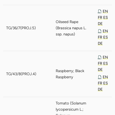
EN
FR
ES
Oilseed Rape
DE
TG/36/7(PROJ.5)
(Brassica napus L.
EN
ssp. napus)
FR
ES
DE
EN
FR
ES
DE
Raspberry; Black
TG/43/8(PROJ.4)
Raspberry
EN
FR
ES
DE
Tomato (Solanum
lycopersicum L.;