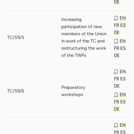
DE
EN
Increasing
FR
ES
participation of new
DE
members of the Union
TC/59/5
in work of the TC and
EN
restructuring the work
FR
ES
of the TWPs
DE
EN
FR
ES
DE
Preparatory
TC/59/6
workshops
EN
FR
ES
DE
EN
FR
ES