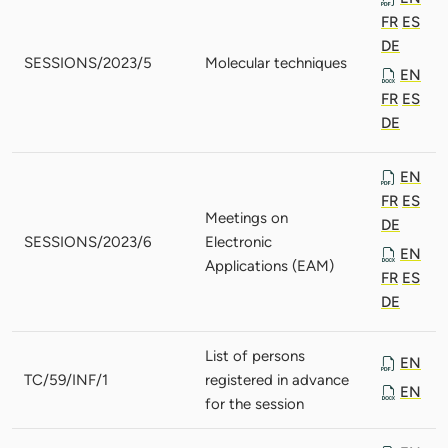
FR
ES
DE
SESSIONS/2023/5
Molecular techniques
EN
FR
ES
DE
EN
FR
ES
Meetings on
DE
SESSIONS/2023/6
Electronic
EN
Applications (EAM)
FR
ES
DE
List of persons
EN
TC/59/INF/1
registered in advance
EN
for the session