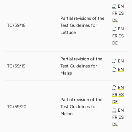
EN
FR
ES
Partial revisions of the
DE
TC/59/18
Test Guidelines for
EN
Lettuce
FR
ES
DE
Partial revision of the
EN
TC/59/19
Test Guidelines for
EN
Maize
EN
FR
ES
Partial revision of the
DE
TC/59/20
Test Guidelines for
EN
Melon
FR
ES
DE