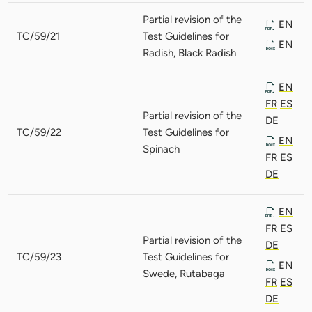
Partial revision of the
EN
TC/59/21
Test Guidelines for
EN
Radish, Black Radish
EN
FR
ES
Partial revision of the
DE
TC/59/22
Test Guidelines for
EN
Spinach
FR
ES
DE
EN
FR
ES
Partial revision of the
DE
TC/59/23
Test Guidelines for
EN
Swede, Rutabaga
FR
ES
DE