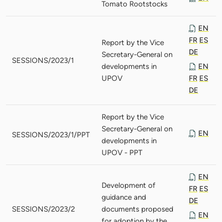
Tomato Rootstocks
EN
FR
ES
Report by the Vice
DE
Secretary-General on
SESSIONS/2023/1
developments in
EN
UPOV
FR
ES
DE
Report by the Vice
Secretary-General on
EN
SESSIONS/2023/1/PPT
developments in
UPOV - PPT
EN
Development of
FR
ES
guidance and
DE
SESSIONS/2023/2
documents proposed
EN
for adoption by the