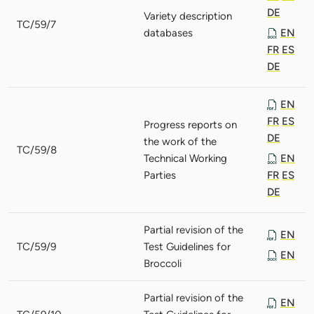
DE
Variety description
TC/59/7
databases
EN
FR
ES
DE
EN
FR
ES
Progress reports on
DE
the work of the
TC/59/8
Technical Working
EN
Parties
FR
ES
DE
Partial revision of the
EN
TC/59/9
Test Guidelines for
EN
Broccoli
Partial revision of the
EN