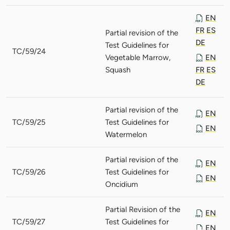
EN
FR
ES
Partial revision of the
DE
Test Guidelines for
TC/59/24
Vegetable Marrow,
EN
Squash
FR
ES
DE
Partial revision of the
EN
TC/59/25
Test Guidelines for
EN
Watermelon
Partial revision of the
EN
TC/59/26
Test Guidelines for
EN
Oncidium
Partial Revision of the
EN
TC/59/27
Test Guidelines for
EN