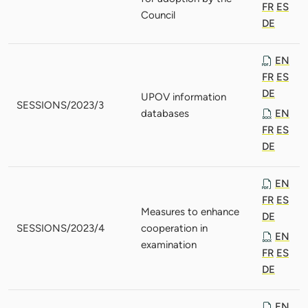
FR
ES
Council
DE
EN
FR
ES
DE
UPOV information
SESSIONS/2023/3
databases
EN
FR
ES
DE
EN
FR
ES
Measures to enhance
DE
SESSIONS/2023/4
cooperation in
EN
examination
FR
ES
DE
EN