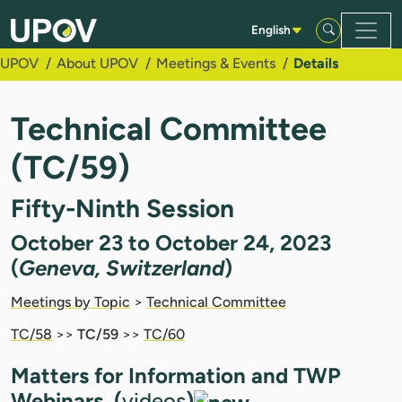
Skip to Main Content
English
UPOV
About UPOV
Meetings & Events
Details
Technical Committee
(TC/59)
Fifty-Ninth Session
October 23 to October 24, 2023
(
Geneva, Switzerland
)
Meetings by Topic
>
Technical Committee
TC/58
>>
TC/59
>>
TC/60
Matters for Information and TWP
Webinars (
videos
)