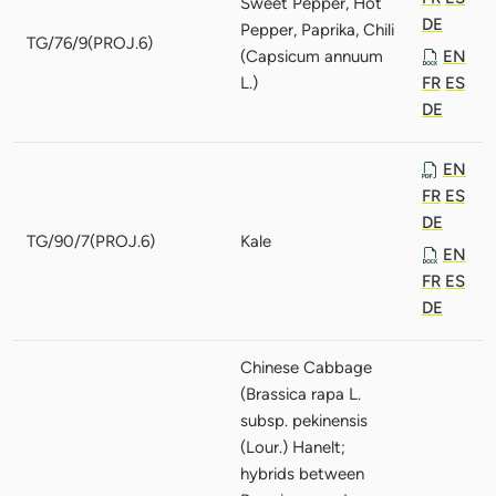
Sweet Pepper, Hot
DE
Pepper, Paprika, Chili
TG/76/9(PROJ.6)
(Capsicum annuum
EN
L.)
FR
ES
DE
EN
FR
ES
DE
TG/90/7(PROJ.6)
Kale
EN
FR
ES
DE
Chinese Cabbage
(Brassica rapa L.
subsp. pekinensis
(Lour.) Hanelt;
hybrids between