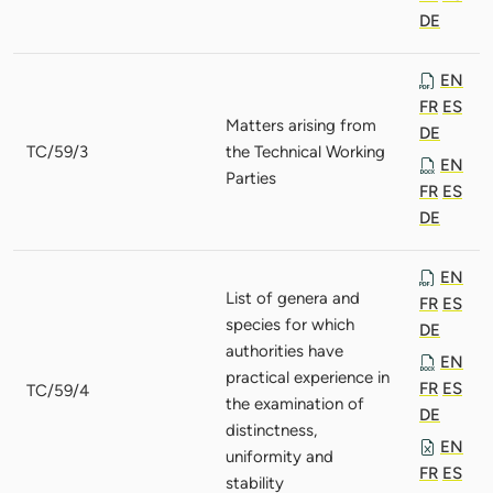
DE
EN
FR
ES
Matters arising from
DE
TC/59/3
the Technical Working
EN
Parties
FR
ES
DE
EN
List of genera and
FR
ES
species for which
DE
authorities have
EN
practical experience in
FR
ES
TC/59/4
the examination of
DE
distinctness,
EN
uniformity and
FR
ES
stability