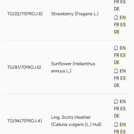
FR
ES
DE
TG/22/11(PROJ.6)
Strawberry (Fragaria L.)
EN
FR
ES
DE
EN
FR
ES
DE
Sunflower (Helianthus
TG/81/7(PROJ.6)
annuus L.)
EN
FR
ES
DE
EN
FR
ES
DE
Ling, Scots Heather
TG/94/7(PROJ.4)
(Calluna vulgaris (L.) Hull)
EN
FR
ES