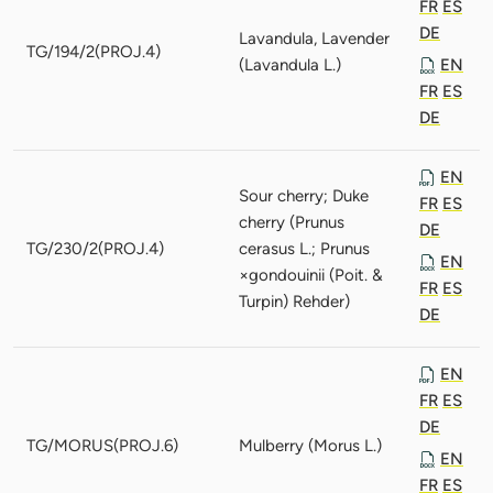
FR
ES
DE
Lavandula, Lavender
TG/194/2(PROJ.4)
(Lavandula L.)
EN
FR
ES
DE
EN
Sour cherry; Duke
FR
ES
cherry (Prunus
DE
TG/230/2(PROJ.4)
cerasus L.; Prunus
EN
×gondouinii (Poit. &
FR
ES
Turpin) Rehder)
DE
EN
FR
ES
DE
TG/MORUS(PROJ.6)
Mulberry (Morus L.)
EN
FR
ES