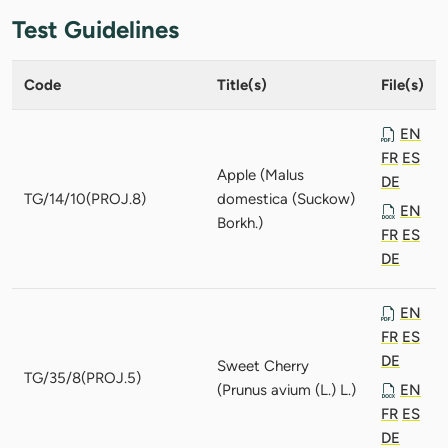
Test Guidelines
Code
Title(s)
File(s)
EN
FR
ES
Apple (Malus
DE
TG/14/10(PROJ.8)
domestica (Suckow)
EN
Borkh.)
FR
ES
DE
EN
FR
ES
DE
Sweet Cherry
TG/35/8(PROJ.5)
(Prunus avium (L.) L.)
EN
FR
ES
DE