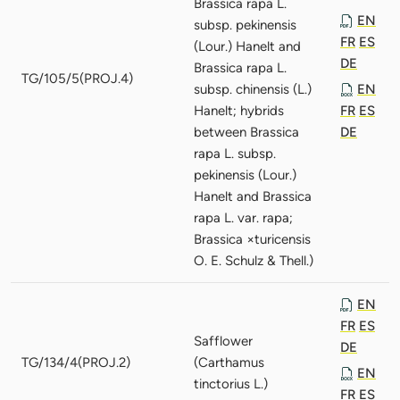
Brassica rapa L.
EN
subsp. pekinensis
FR
ES
(Lour.) Hanelt and
DE
Brassica rapa L.
TG/105/5(PROJ.4)
subsp. chinensis (L.)
EN
Hanelt; hybrids
FR
ES
between Brassica
DE
rapa L. subsp.
pekinensis (Lour.)
Hanelt and Brassica
rapa L. var. rapa;
Brassica ×turicensis
O. E. Schulz & Thell.)
EN
FR
ES
Safflower
DE
TG/134/4(PROJ.2)
(Carthamus
EN
tinctorius L.)
FR
ES