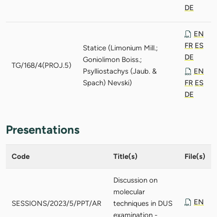
DE
EN
FR
ES
Statice (Limonium Mill.;
DE
Goniolimon Boiss.;
TG/168/4(PROJ.5)
Psylliostachys (Jaub. &
EN
Spach) Nevski)
FR
ES
DE
Presentations
Code
Title(s)
File(s)
Discussion on
molecular
EN
SESSIONS/2023/5/PPT/AR
techniques in DUS
examination -