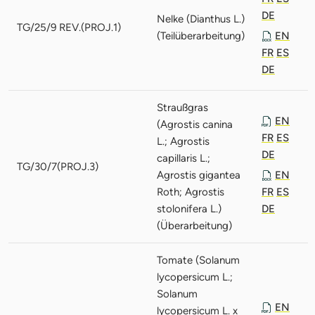
DE
Nelke (Dianthus L.)
TG/25/9 REV.(PROJ.1)
(Teilüberarbeitung)
EN
FR
ES
DE
Straußgras
EN
(Agrostis canina
FR
ES
L.; Agrostis
DE
capillaris L.;
TG/30/7(PROJ.3)
Agrostis gigantea
EN
Roth; Agrostis
FR
ES
stolonifera L.)
DE
(Überarbeitung)
Tomate (Solanum
lycopersicum L.;
Solanum
EN
lycopersicum L. x