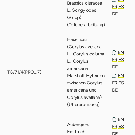
Brassica oleracea
FR
ES
L. Gongylodes
DE
Group)
(Teilüberarbeitung)
Haselnuss
(Corylus avellana
EN
L.; Corylus colurna
FR
ES
L.; Corylus
DE
americana
TG/71/4(PROJ.7)
Marshall; Hybriden
EN
zwischen Corylus
FR
ES
americana und
DE
Corylus avellana)
(Überarbeitung)
EN
Aubergine,
FR
ES
Eierfrucht
DE