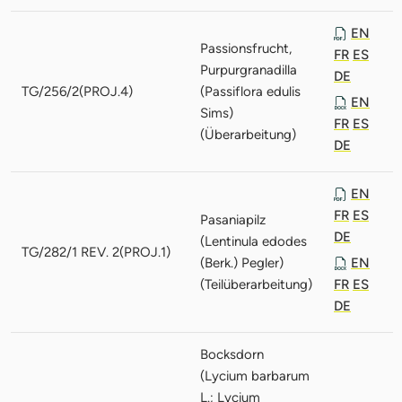
EN
Passionsfrucht,
FR
ES
Purpurgranadilla
DE
TG/256/2(PROJ.4)
(Passiflora edulis
EN
Sims)
FR
ES
(Überarbeitung)
DE
EN
FR
ES
Pasaniapilz
DE
(Lentinula edodes
TG/282/1 REV. 2(PROJ.1)
(Berk.) Pegler)
EN
(Teilüberarbeitung)
FR
ES
DE
Bocksdorn
(Lycium barbarum
L.; Lycium