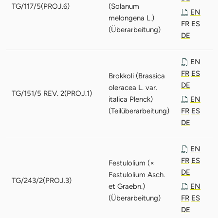
TG/117/5(PROJ.6)
(Solanum
EN
melongena L.)
FR
ES
(Überarbeitung)
DE
EN
FR
ES
Brokkoli (Brassica
DE
oleracea L. var.
TG/151/5 REV. 2(PROJ.1)
italica Plenck)
EN
(Teilüberarbeitung)
FR
ES
DE
EN
FR
ES
Festulolium (×
DE
Festulolium Asch.
TG/243/2(PROJ.3)
et Graebn.)
EN
(Überarbeitung)
FR
ES
DE