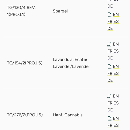
DE
TG/130/4 REV.
Spargel
1(PROJ.1)
EN
FR
ES
DE
EN
FR
ES
DE
Lavandula, Echter
TG/194/2(PROJ.5)
Lavendel/Lavendel
EN
FR
ES
DE
EN
FR
ES
DE
TG/276/2(PROJ.5)
Hanf, Cannabis
EN
FR
ES