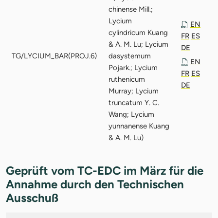
chinense Mill.;
Lycium
EN
cylindricum Kuang
FR
ES
& A. M. Lu; Lycium
DE
TG/LYCIUM_BAR(PROJ.6)
dasystemum
EN
Pojark.; Lycium
FR
ES
ruthenicum
DE
Murray; Lycium
truncatum Y. C.
Wang; Lycium
yunnanense Kuang
& A. M. Lu)
Geprüft vom TC-EDC im März für die
Annahme durch den Technischen
Ausschuß