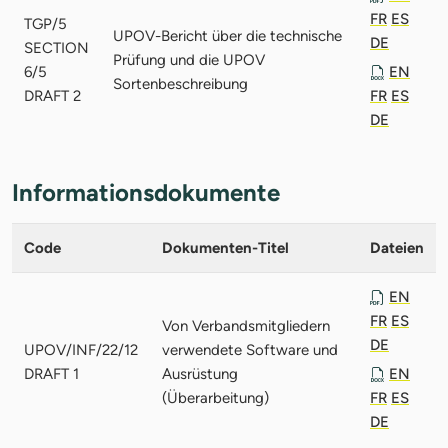
FR
ES
TGP/5
UPOV-Bericht über die technische
DE
SECTION
Prüfung und die UPOV
6/5
EN
Sortenbeschreibung
DRAFT 2
FR
ES
DE
Informationsdokumente
Code
Dokumenten-Titel
Dateien
EN
FR
ES
Von Verbandsmitgliedern
DE
UPOV/INF/22/12
verwendete Software und
DRAFT 1
Ausrüstung
EN
(Überarbeitung)
FR
ES
DE