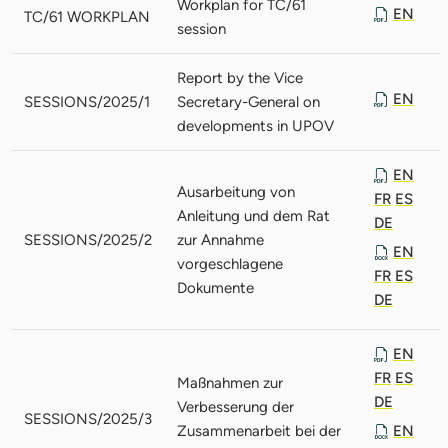
Workplan for TC/61
EN
TC/61 WORKPLAN
session
Report by the Vice
EN
SESSIONS/2025/1
Secretary-General on
developments in UPOV
EN
Ausarbeitung von
FR
ES
Anleitung und dem Rat
DE
SESSIONS/2025/2
zur Annahme
EN
vorgeschlagene
FR
ES
Dokumente
DE
EN
FR
ES
Maßnahmen zur
DE
Verbesserung der
SESSIONS/2025/3
Zusammenarbeit bei der
EN