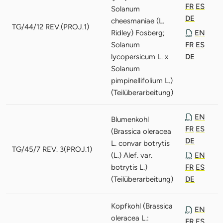
FR
ES
Solanum
DE
cheesmaniae (L.
TG/44/12 REV.(PROJ.1)
Ridley) Fosberg;
EN
Solanum
FR
ES
lycopersicum L. x
DE
Solanum
pimpinellifolium L.)
(Teilüberarbeitung)
EN
Blumenkohl
FR
ES
(Brassica oleracea
DE
L. convar botrytis
TG/45/7 REV. 3(PROJ.1)
(L.) Alef. var.
EN
botrytis L.)
FR
ES
(Teilüberarbeitung)
DE
Kopfkohl (Brassica
EN
oleracea L.:
FR
ES