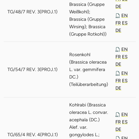
Brassica (Gruppe
DE
TG/48/7 REV. 3(PROJ.1)
Weißkohl);
EN
Brassica (Gruppe
FR
ES
Wirsing); Brassica
DE
(Gruppe Rotkohl))
EN
Rosenkohl
FR
ES
(Brassica oleracea
DE
TG/54/7 REV. 3(PROJ.1)
L. var. gemmifera
EN
DC.)
FR
ES
(Teilüberarbeitung)
DE
Kohlrabi (Brassica
oleracea L. convar.
EN
acephala (DC.)
FR
ES
Alef. var.
DE
TG/65/4 REV. 4(PROJ.1)
gongylodes L.;
EN