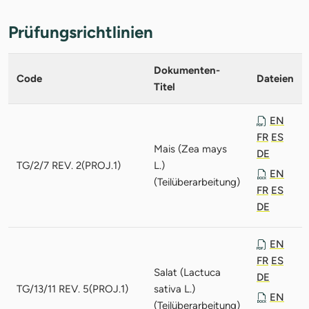
Prüfungsrichtlinien
Dokumenten-
Code
Dateien
Titel
EN
FR
ES
Mais (Zea mays
DE
TG/2/7 REV. 2(PROJ.1)
L.)
EN
(Teilüberarbeitung)
FR
ES
DE
EN
FR
ES
Salat (Lactuca
DE
TG/13/11 REV. 5(PROJ.1)
sativa L.)
EN
(Teilüberarbeitung)