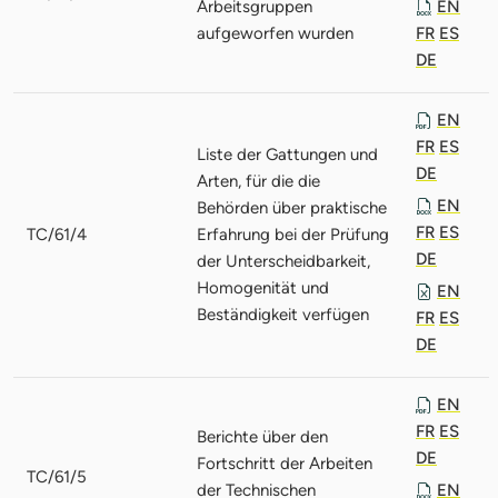
Arbeitsgruppen
EN
aufgeworfen wurden
FR
ES
DE
EN
FR
ES
Liste der Gattungen und
DE
Arten, für die die
EN
Behörden über praktische
FR
ES
TC/61/4
Erfahrung bei der Prüfung
DE
der Unterscheidbarkeit,
Homogenität und
EN
Beständigkeit verfügen
FR
ES
DE
EN
FR
ES
Berichte über den
DE
Fortschritt der Arbeiten
TC/61/5
der Technischen
EN