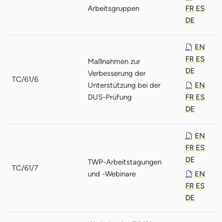
Arbeitsgruppen
FR
ES
DE
EN
FR
ES
Maßnahmen zur
DE
Verbesserung der
TC/61/6
Unterstützung bei der
EN
DUS-Prüfung
FR
ES
DE
EN
FR
ES
DE
TWP-Arbeitstagungen
TC/61/7
und -Webinare
EN
FR
ES
DE