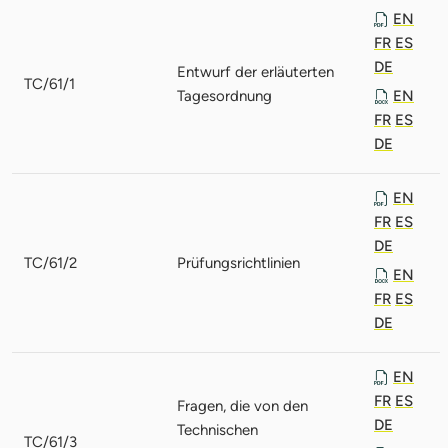
EN
FR
ES
DE
Entwurf der erläuterten
TC/61/1
Tagesordnung
EN
FR
ES
DE
EN
FR
ES
DE
TC/61/2
Prüfungsrichtlinien
EN
FR
ES
DE
EN
FR
ES
Fragen, die von den
DE
Technischen
TC/61/3