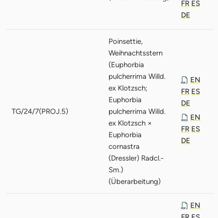
FR
ES
DE
Poinsettie,
Weihnachtsstern
(Euphorbia
pulcherrima Willd.
EN
ex Klotzsch;
FR
ES
Euphorbia
DE
TG/24/7(PROJ.5)
pulcherrima Willd.
EN
ex Klotzsch ×
FR
ES
Euphorbia
DE
cornastra
(Dressler) Radcl.-
Sm.)
(Überarbeitung)
EN
FR
ES