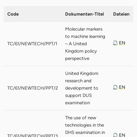
Code
Dokumenten-Titel
Dateien
Molecular markers
to machine learning
EN
TC/61/NEWTECH/PPT/1
– A United
Kingdom policy
perspective
United Kingdom
research and
EN
TC/61/NEWTECH/PPT/2
development to
support DUS
examination
The use of new
technologies in the
DHS examination in
EN
TC/61/NEWTECH/PPT/3