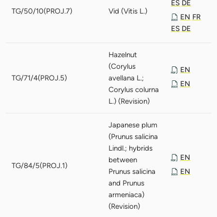
ES
DE
TG/50/10(PROJ.7)
Vid (Vitis L.)
EN
FR
ES
DE
Hazelnut
(Corylus
EN
TG/71/4(PROJ.5)
avellana L.;
EN
Corylus colurna
L.) (Revision)
Japanese plum
(Prunus salicina
Lindl.; hybrids
EN
between
TG/84/5(PROJ.1)
Prunus salicina
EN
and Prunus
armeniaca)
(Revision)