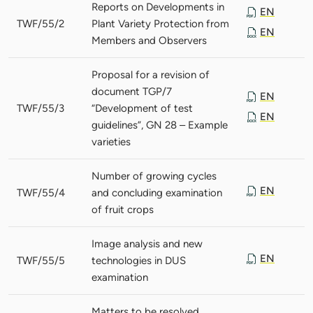
Reports on Developments in
EN
TWF/55/2
Plant Variety Protection from
EN
Members and Observers
Proposal for a revision of
document TGP/7
EN
TWF/55/3
“Development of test
EN
guidelines”, GN 28 – Example
varieties
Number of growing cycles
EN
TWF/55/4
and concluding examination
of fruit crops
Image analysis and new
EN
TWF/55/5
technologies in DUS
examination
Matters to be resolved