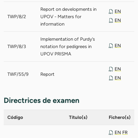
Report on developments in
EN
TWP/8/2
UPOV - Matters for
EN
information
Implementation of Purdy’s
EN
TWP/8/3
notation for pedigrees in
UPOV PRISMA
EN
TWF/55/9
Report
EN
Directrices de examen
Código
Título(s)
Fichero(s)
EN
FR