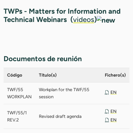
TWPs - Matters for Information and
Technical Webinars (
videos
)
Documentos de reunión
Código
Título(s)
Fichero(s)
TWF/55
Workplan for the TWF/55
EN
WORKPLAN
session
EN
TWF/55/1
Revised draft agenda
REV.2
EN