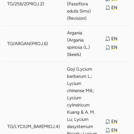
TG/256/2(PROJ.2)
(Passiflora
EN
edulis Sims)
(Revision)
Argania
EN
(Argania
TG/ARGAN(PROJ.6)
spinosa (L.)
EN
Skeels)
Goji (Lycium
barbarum L.;
Lycium
chinense Mill.;
Lycium
cylindricum
Kuang & A. M.
Lu; Lycium
EN
TG/LYCIUM_BAR(PROJ.4)
dasystemum
EN
Pojark.; Lycium