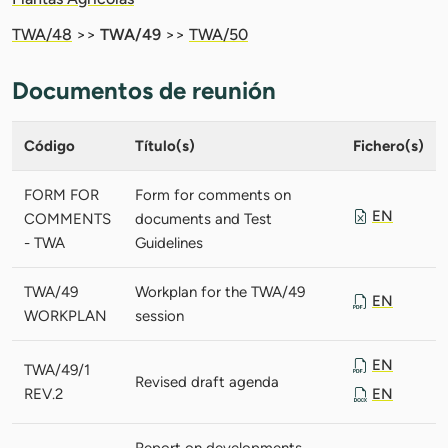
TWA/48
>>
TWA/49
>>
TWA/50
Documentos de reunión
Código
Título(s)
Fichero(s)
FORM FOR
Form for comments on
EN
COMMENTS
documents and Test
- TWA
Guidelines
TWA/49
Workplan for the TWA/49
EN
WORKPLAN
session
EN
TWA/49/1
Revised draft agenda
REV.2
EN
Report on developments