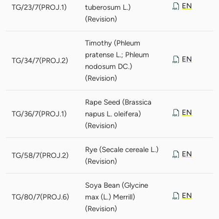
EN
TG/23/7(PROJ.1)
tuberosum L.)
(Revision)
Timothy (Phleum
pratense L.; Phleum
EN
TG/34/7(PROJ.2)
nodosum DC.)
(Revision)
Rape Seed (Brassica
EN
TG/36/7(PROJ.1)
napus L. oleifera)
(Revision)
Rye (Secale cereale L.)
EN
TG/58/7(PROJ.2)
(Revision)
Soya Bean (Glycine
EN
TG/80/7(PROJ.6)
max (L.) Merrill)
(Revision)