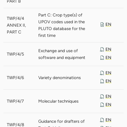
PART B
Part C: Crop type(s) of
TWP/4/4
UPOV codes used in the
EN
ANNEX II,
PLUTO database for the
PART C
first time
EN
Exchange and use of
TWP/4/5
software and equipment
EN
EN
TWP/4/6
Variety denominations
EN
EN
TWP/4/7
Molecular techniques
EN
EN
Guidance for drafters of
TWP/4/8