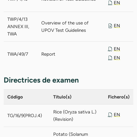
EN
TWP/4/13
Overview of the use of
EN
ANNEX III,
UPOV Test Guidelines
TWA
EN
TWA/49/7
Report
EN
Directrices de examen
Código
Título(s)
Fichero(s)
Rice (Oryza sativa L.)
EN
TG/16/9(PROJ.4)
(Revision)
Potato (Solanum