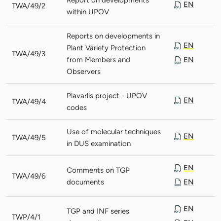
EN
TWA/49/2
within UPOV
Reports on developments in
EN
Plant Variety Protection
TWA/49/3
from Members and
EN
Observers
Plavarlis project - UPOV
EN
TWA/49/4
codes
Use of molecular techniques
EN
TWA/49/5
in DUS examination
EN
Comments on TGP
TWA/49/6
documents
EN
EN
TGP and INF series
TWP/4/1