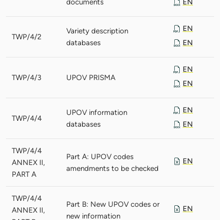
documents
EN
EN
Variety description
TWP/4/2
databases
EN
EN
TWP/4/3
UPOV PRISMA
EN
EN
UPOV information
TWP/4/4
databases
EN
TWP/4/4
Part A: UPOV codes
EN
ANNEX II,
amendments to be checked
PART A
TWP/4/4
Part B: New UPOV codes or
EN
ANNEX II,
new information