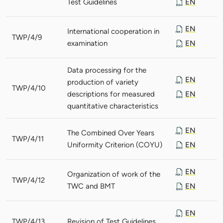
Test Guidelines
EN
EN
International cooperation in
TWP/4/9
examination
EN
Data processing for the
EN
production of variety
TWP/4/10
descriptions for measured
EN
quantitative characteristics
EN
The Combined Over Years
TWP/4/11
Uniformity Criterion (COYU)
EN
EN
Organization of work of the
TWP/4/12
TWC and BMT
EN
EN
TWP/4/13
Revision of Test Guidelines