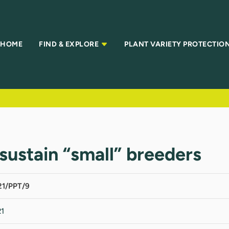
HOME
FIND & EXPLORE
PLANT VARIETY PROTECTIO
ustain “small” breeders
1/PPT/9
1