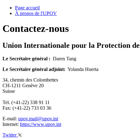
Page accueil
À propos de l'UPOV
Contactez-nous
Union Internationale pour la Protection d
Le Secrétaire général :
Daren Tang
Le Secrétaire général adjoint:
Yolanda Huerta
34, chemin des Colombettes
CH-1211 Genève 20
Suisse
Tel. (+41-22) 338 91 11
Fax: (+41-22) 733 03 36
E-mail:
upov.mail@upov.int
Internet:
https://www.upov.int
Twitter