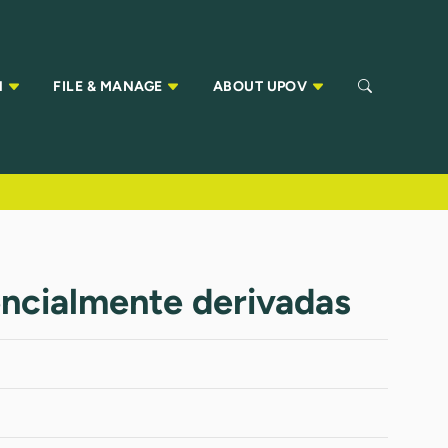
N
FILE & MANAGE
ABOUT UPOV
encialmente derivadas