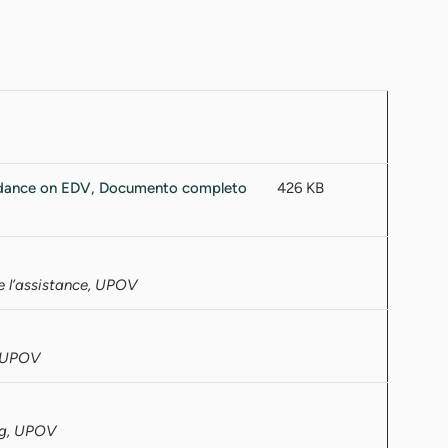
426 KB
e l’assistance, UPOV
a UPOV
ng, UPOV