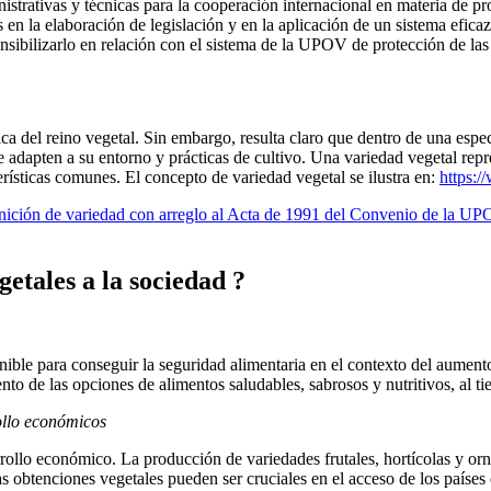
nistrativas y técnicas para la cooperación internacional en materia de pr
s en la elaboración de legislación y en la aplicación de un sistema efica
nsibilizarlo en relación con el sistema de la UPOV de protección de las
ca del reino vegetal. Sin embargo, resulta claro que dentro de una espe
 se adapten a su entorno y prácticas de cultivo. Una variedad vegetal re
rísticas comunes. El concepto de variedad vegetal se ilustra en:
https:/
ción de variedad con arreglo al Acta de 1991 del Convenio de la U
etales a la sociedad ?
ible para conseguir la seguridad alimentaria en el contexto del aument
nto de las opciones de alimentos saludables, sabrosos y nutritivos, al 
rollo económicos
arrollo económico. La producción de variedades frutales, hortícolas y o
 obtenciones vegetales pueden ser cruciales en el acceso de los países 