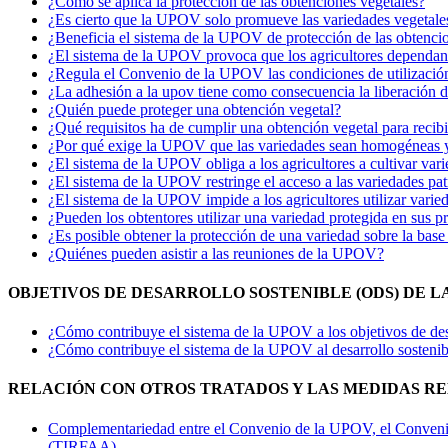
¿Cómo se aplica la protección de las obtenciones vegetales?
¿Es cierto que la UPOV solo promueve las variedades vegetales 
¿Beneficia el sistema de la UPOV de protección de las obtenci
¿El sistema de la UPOV provoca que los agricultores dependa
¿Regula el Convenio de la UPOV las condiciones de utilización 
¿La adhesión a la upov tiene como consecuencia la liberación 
¿Quién puede proteger una obtención vegetal?
¿Qué requisitos ha de cumplir una obtención vegetal para recibi
¿Por qué exige la UPOV que las variedades sean homogéneas y 
¿El sistema de la UPOV obliga a los agricultores a cultivar var
¿El sistema de la UPOV restringe el acceso a las variedades pa
¿El sistema de la UPOV impide a los agricultores utilizar varie
¿Pueden los obtentores utilizar una variedad protegida en sus 
¿Es posible obtener la protección de una variedad sobre la bas
¿Quiénes pueden asistir a las reuniones de la UPOV?
OBJETIVOS DE DESARROLLO SOSTENIBLE (ODS) DE LA
¿Cómo contribuye el sistema de la UPOV a los objetivos de de
¿Cómo contribuye el sistema de la UPOV al desarrollo sostenib
RELACIÓN CON OTROS TRATADOS Y LAS MEDIDAS RELA
Complementariedad entre el Convenio de la UPOV, el Convenio s
(TIRFAA)