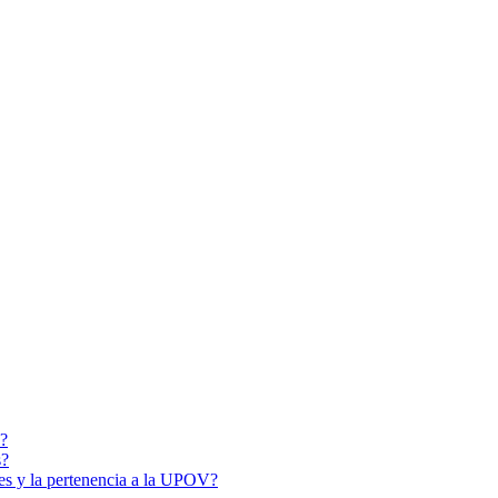
d?
s?
les y la pertenencia a la UPOV?