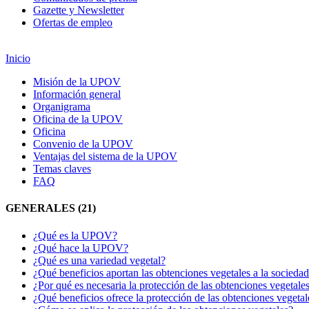
Gazette y Newsletter
Ofertas de empleo
Inicio
Misión de la UPOV
Información general
Organigrama
Oficina de la UPOV
Oficina
Convenio de la UPOV
Ventajas del sistema de la UPOV
Temas claves
FAQ
GENERALES (21)
¿Qué es la UPOV?
¿Qué hace la UPOV?
¿Qué es una variedad vegetal?
¿Qué beneficios aportan las obtenciones vegetales a la socieda
¿Por qué es necesaria la protección de las obtenciones vegetale
¿Qué beneficios ofrece la protección de las obtenciones vegeta