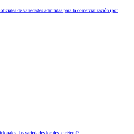
 oficiales de variedades admitidas para la comercialización (por
cionales, las variedades locales, etcétera)?