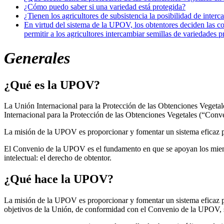
¿Cómo puedo saber si una variedad está protegida?
¿Tienen los agricultores de subsistencia la posibilidad de inter
En virtud del sistema de la UPOV, los obtentores deciden las con
permitir a los agricultores intercambiar semillas de variedades 
Generales
¿Qué es la UPOV?
La Unión Internacional para la Protección de las Obtenciones Veget
Internacional para la Protección de las Obtenciones Vegetales (“Con
La misión de la UPOV es proporcionar y fomentar un sistema eficaz par
El Convenio de la UPOV es el fundamento en que se apoyan los miembr
intelectual: el derecho de obtentor.
¿Qué hace la UPOV?
La misión de la UPOV es proporcionar y fomentar un sistema eficaz par
objetivos de la Unión, de conformidad con el Convenio de la UPOV, s