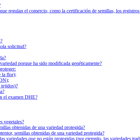
?
ue regulan el comercio, como la certificación de semillas, los registros
s?
ola solicitud?
la?
variedad porque ha sido modificada genéticamente?
proteger:
la flor);
ADN);
 tejidos)?
da?
 en el examen DHE?
es vegetales?
emillas obtenidas de una variedad protegida?
btentor, semillas obtenidas de una variedad protegida?
as variedades que no están protegidas (por ejemplo, las variedades tradi