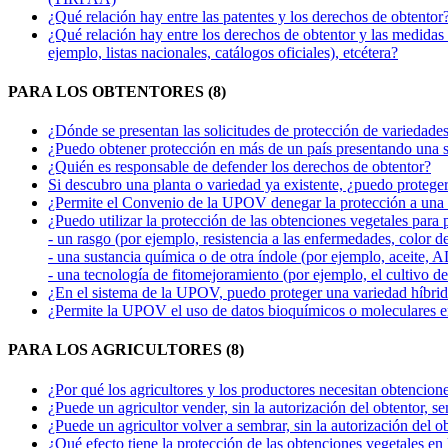
¿Qué relación hay entre las patentes y los derechos de obtentor
¿Qué relación hay entre los derechos de obtentor y las medidas q
ejemplo, listas nacionales, catálogos oficiales), etcétera?
PARA LOS OBTENTORES (8)
¿Dónde se presentan las solicitudes de protección de variedade
¿Puedo obtener protección en más de un país presentando una s
¿Quién es responsable de defender los derechos de obtentor?
Si descubro una planta o variedad ya existente, ¿puedo proteger
¿Permite el Convenio de la UPOV denegar la protección a una 
¿Puedo utilizar la protección de las obtenciones vegetales para 
- un rasgo (por ejemplo, resistencia a las enfermedades, color de 
- una sustancia química o de otra índole (por ejemplo, aceite, 
- una tecnología de fitomejoramiento (por ejemplo, el cultivo de
¿En el sistema de la UPOV, puedo proteger una variedad híbri
¿Permite la UPOV el uso de datos bioquímicos o moleculares
PARA LOS AGRICULTORES (8)
¿Por qué los agricultores y los productores necesitan obtencion
¿Puede un agricultor vender, sin la autorización del obtentor, s
¿Puede un agricultor volver a sembrar, sin la autorización del o
¿Qué efecto tiene la protección de las obtenciones vegetales en l