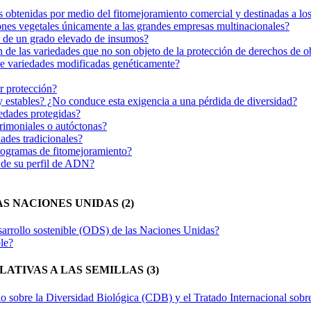
obtenidas por medio del fitomejoramiento comercial y destinadas a los 
ones vegetales únicamente a las grandes empresas multinacionales?
n de un grado elevado de insumos?
de las variedades que no son objeto de la protección de derechos de o
de variedades modificadas genéticamente?
r protección?
estables? ¿No conduce esta exigencia a una pérdida de diversidad?
iedades protegidas?
trimoniales o autóctonas?
dades tradicionales?
programas de fitomejoramiento?
e de su perfil de ADN?
S NACIONES UNIDAS (2)
sarrollo sostenible (ODS) de las Naciones Unidas?
le?
TIVAS A LAS SEMILLAS (3)
obre la Diversidad Biológica (CDB) y el Tratado Internacional sobre 