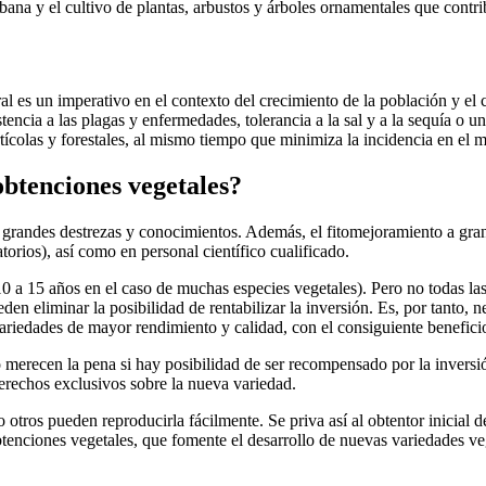
rbana y el cultivo de plantas, arbustos y árboles ornamentales que cont
al es un imperativo en el contexto del crecimiento de la población y el
stencia a las plagas y enfermedades, tolerancia a la sal y a la sequía o
rtícolas y forestales, al mismo tiempo que minimiza la incidencia en el 
obtenciones vegetales?
e grandes destrezas y conocimientos. Además, el fitomejoramiento a gran
orios), así como en personal científico cualificado.
10 a 15 años en el caso de muchas especies vegetales). Pero no todas la
en eliminar la posibilidad de rentabilizar la inversión. Es, por tanto, ne
variedades de mayor rendimiento y calidad, con el consiguiente benefici
merecen la pena si hay posibilidad de ser recompensado por la inversión
 derechos exclusivos sobre la nueva variedad.
ros pueden reproducirla fácilmente. Se priva así al obtentor inicial de
btenciones vegetales, que fomente el desarrollo de nuevas variedades ve