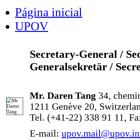
Página inicial
UPOV
Secretary-General / Sec
Generalsekretär / Secr
Mr. Daren Tang
34, chemin
1211 Genève 20, Switzerla
Tel. (+41-22) 338 91 11, F
E-mail:
upov.mail@upov.in