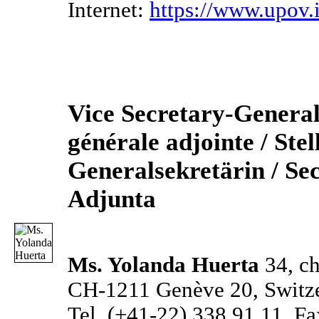
Internet:
https://www.upov.
Vice Secretary-General 
générale adjointe / Ste
Generalsekretärin / Se
Adjunta
Ms. Yolanda Huerta
34, ch
CH-1211 Genève 20, Switze
Tel. (+41-22) 338 91 11, F