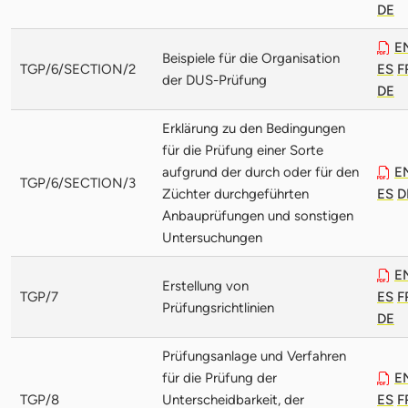
DE
E
Beispiele für die Organisation
TGP/6/SECTION/2
ES
F
der DUS-Prüfung
DE
Erklärung zu den Bedingungen
für die Prüfung einer Sorte
aufgrund der durch oder für den
E
TGP/6/SECTION/3
Züchter durchgeführten
ES
D
Anbauprüfungen und sonstigen
Untersuchungen
E
Erstellung von
TGP/7
ES
F
Prüfungsrichtlinien
DE
Prüfungsanlage und Verfahren
für die Prüfung der
E
TGP/8
Unterscheidbarkeit, der
ES
F