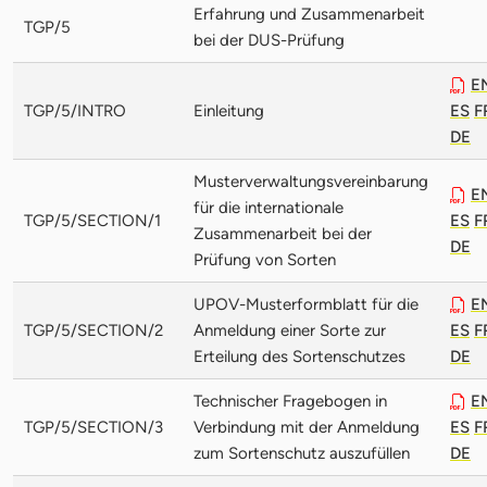
Erfahrung und Zusammenarbeit
TGP/5
bei der DUS-Prüfung
E
TGP/5/INTRO
Einleitung
ES
F
DE
Musterverwaltungsvereinbarung
E
für die internationale
TGP/5/SECTION/1
ES
F
Zusammenarbeit bei der
DE
Prüfung von Sorten
UPOV-Musterformblatt für die
E
TGP/5/SECTION/2
Anmeldung einer Sorte zur
ES
F
Erteilung des Sortenschutzes
DE
Technischer Fragebogen in
E
TGP/5/SECTION/3
Verbindung mit der Anmeldung
ES
F
zum Sortenschutz auszufüllen
DE