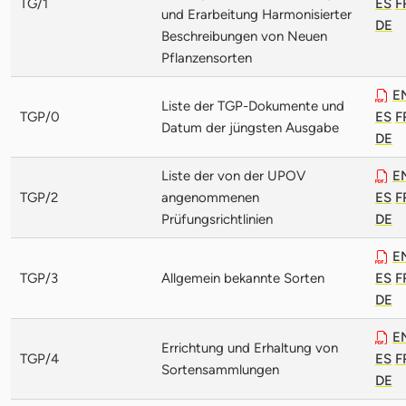
TG/1
ES
F
und Erarbeitung Harmonisierter
DE
Beschreibungen von Neuen
Pflanzensorten
E
Liste der TGP-Dokumente und
TGP/0
ES
F
Datum der jüngsten Ausgabe
DE
Liste der von der UPOV
E
TGP/2
angenommenen
ES
F
Prüfungsrichtlinien
DE
E
TGP/3
Allgemein bekannte Sorten
ES
F
DE
E
Errichtung und Erhaltung von
TGP/4
ES
F
Sortensammlungen
DE