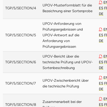
E
UPOV-Musterformblatt für die
TGP/5/SECTION/4
ES
F
Bezeichnung einer Sortenprobe
DE
UPOV-Anforderung von
Prüfungsergebnissen und
E
TGP/5/SECTION/5
UPOV-Antwort auf die
ES
F
Anforderung von
DE
Prüfungsergebnissen
UPOV-Bericht über die
E
TGP/5/SECTION/6
technische Prüfung und UPOV-
ES
F
Sortenbeschreibung
DE
E
UPOV-Zwischenbericht über
TGP/5/SECTION/7
ES
F
die technische Prüfung
DE
E
Zusammenarbeit bei der
TGP/5/SECTION/8
ES
F