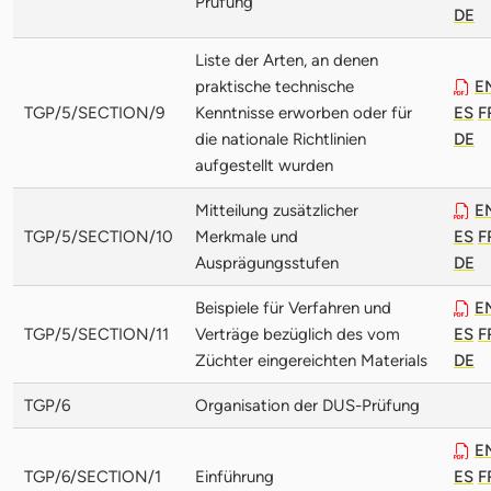
Prüfung
DE
Liste der Arten, an denen
praktische technische
E
TGP/5/SECTION/9
Kenntnisse erworben oder für
ES
F
die nationale Richtlinien
DE
aufgestellt wurden
Mitteilung zusätzlicher
E
TGP/5/SECTION/10
Merkmale und
ES
F
Ausprägungsstufen
DE
Beispiele für Verfahren und
E
TGP/5/SECTION/11
Verträge bezüglich des vom
ES
F
Züchter eingereichten Materials
DE
TGP/6
Organisation der DUS-Prüfung
E
TGP/6/SECTION/1
Einführung
ES
F