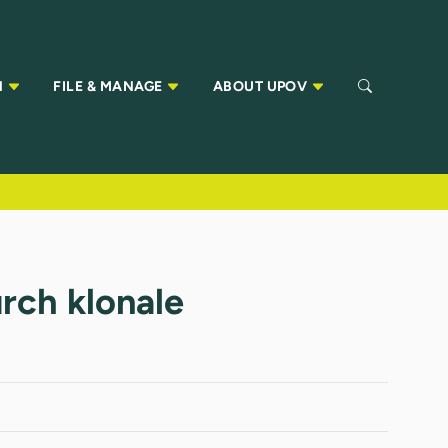
N
FILE & MANAGE
ABOUT UPOV
urch klonale