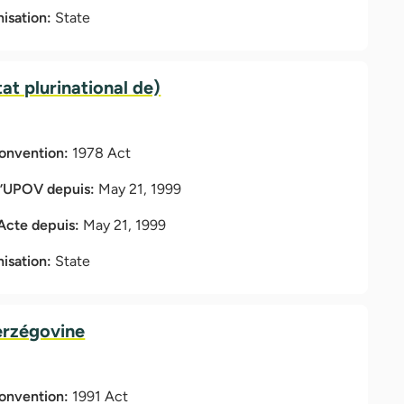
nisation:
State
tat plurinational de)
Convention:
1978 Act
l’UPOV depuis:
May 21, 1999
 Acte depuis:
May 21, 1999
nisation:
State
erzégovine
Convention:
1991 Act