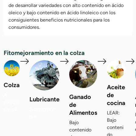
de desarrollar variedades con alto contenido en ácido
oleico y bajo contenido en ácido linoleico con los
consiguientes beneficios nutricionales para los
consumidores.
Fitomejoramiento en la colza
Colza
Aceite
de
A
Ganado
Lubricante
paragra
cocina
de
A paragraph
ph is a
Alimentos
LEAR:
is a
Bajo
Bajo
conteni
contenido
do