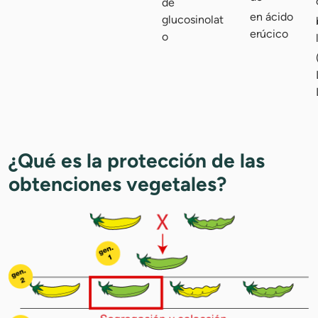
de
en ácido
glucosinolat
erúcico
o
¿Qué es la protección de las
obtenciones vegetales?