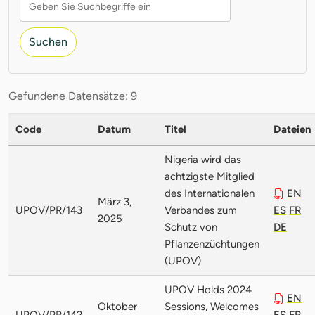
Suchen
Gefundene Datensätze: 9
Code
Datum
Titel
Dateien
Nigeria wird das
achtzigste Mitglied
des Internationalen
EN
März 3,
UPOV/PR/143
Verbandes zum
ES
FR
2025
Schutz von
DE
Pflanzenzüchtungen
(UPOV)
UPOV Holds 2024
EN
Oktober
Sessions, Welcomes
UPOV/PR/142
ES
FR