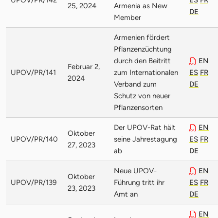
25, 2024
Armenia as New
DE
Member
Armenien fördert
Pflanzenzüchtung
durch den Beitritt
EN
Februar 2,
UPOV/PR/141
zum Internationalen
ES
FR
2024
Verband zum
DE
Schutz von neuer
Pflanzensorten
Der UPOV-Rat hält
EN
Oktober
UPOV/PR/140
seine Jahrestagung
ES
FR
27, 2023
ab
DE
Neue UPOV-
EN
Oktober
UPOV/PR/139
Führung tritt ihr
ES
FR
23, 2023
Amt an
DE
EN