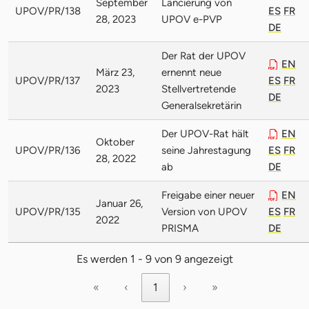
September
Lancierung von
UPOV/PR/138
ES
FR
28, 2023
UPOV e-PVP
DE
Der Rat der UPOV
EN
März 23,
ernennt neue
UPOV/PR/137
ES
FR
2023
Stellvertretende
DE
Generalsekretärin
Der UPOV-Rat hält
EN
Oktober
UPOV/PR/136
seine Jahrestagung
ES
FR
28, 2022
ab
DE
Freigabe einer neuer
EN
Januar 26,
UPOV/PR/135
Version von UPOV
ES
FR
2022
PRISMA
DE
Es werden 1 - 9 von 9 angezeigt
«
‹
1
›
»