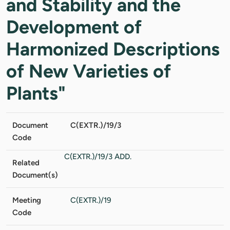
and Stability and the
Development of
Harmonized Descriptions
of New Varieties of
Plants"
Document
C(EXTR.)/19/3
Code
C(EXTR.)/19/3 ADD.
Related
Document(s)
Meeting
C(EXTR.)/19
Code