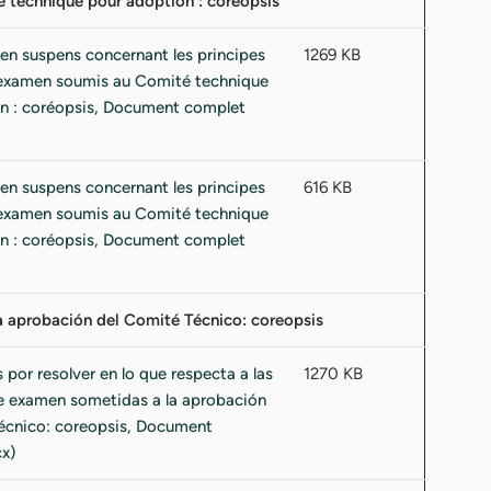
é technique pour adoption : coréopsis
1269 KB
616 KB
la aprobación del Comité Técnico: coreopsis
1270 KB