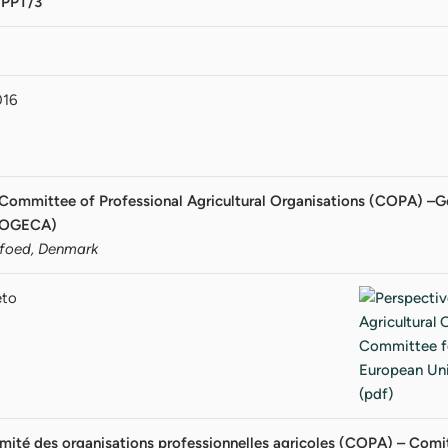
PPT/3
016
 Committee of Professional Agricultural Organisations (COPA) –Ge
COGECA)
ofoed, Denmark
eto
mité des organisations professionnelles agricoles (COPA) – Comit