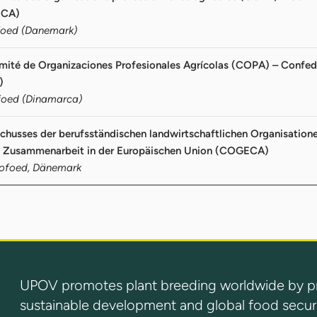
ECA)
foed (Danemark)
mité de Organizaciones Profesionales Agrícolas (COPA) – Confede
)
foed (Dinamarca)
chusses der berufsständischen landwirtschaftlichen Organisation
he Zusammenarbeit in der Europäischen Union (COGECA)
Kofoed, Dänemark
UPOV promotes plant breeding worldwide by prot
sustainable development and global food securi