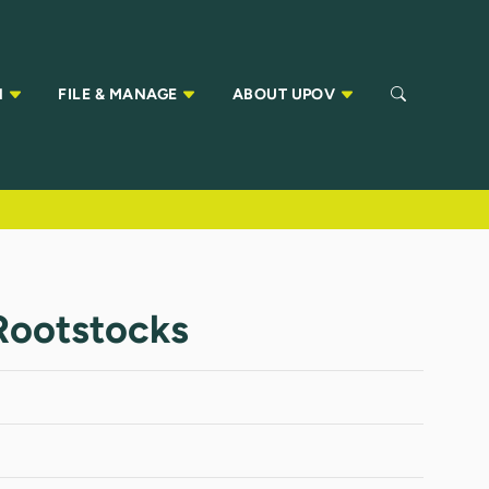
N
FILE & MANAGE
ABOUT UPOV
 Rootstocks