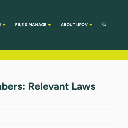
N
FILE & MANAGE
ABOUT UPOV
bers: Relevant Laws