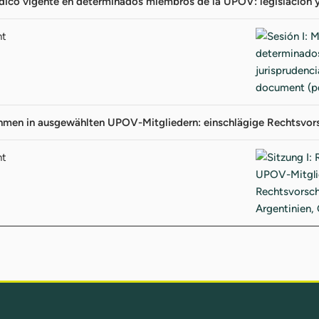
ídico vigente en determinados miembros de la UPOV: legislación y
nt
ahmen in ausgewählten UPOV-Mitgliedern: einschlägige Rechtsvors
nt