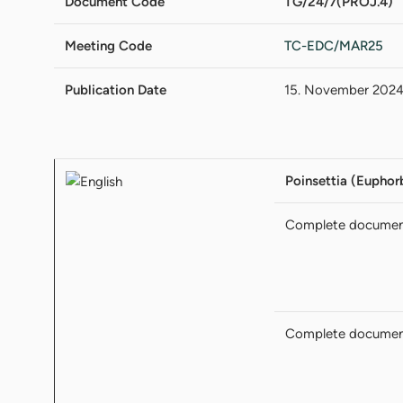
Document Code
TG/24/7(PROJ.4)
Meeting Code
TC-EDC/MAR25
Publication Date
15. November 202
Poinsettia (Euphorb
Complete docume
Complete docume