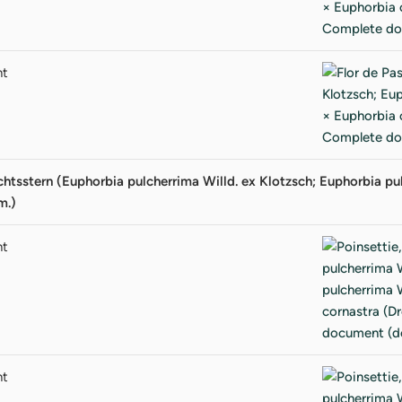
nt
chtsstern (Euphorbia pulcherrima Willd. ex Klotzsch; Euphorbia pu
m.)
nt
nt