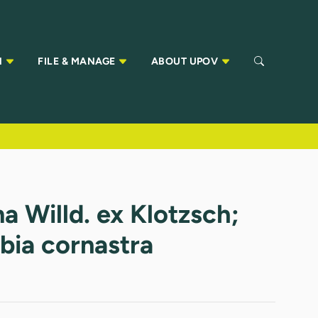
N
FILE & MANAGE
ABOUT UPOV
a Willd. ex Klotzsch;
bia cornastra