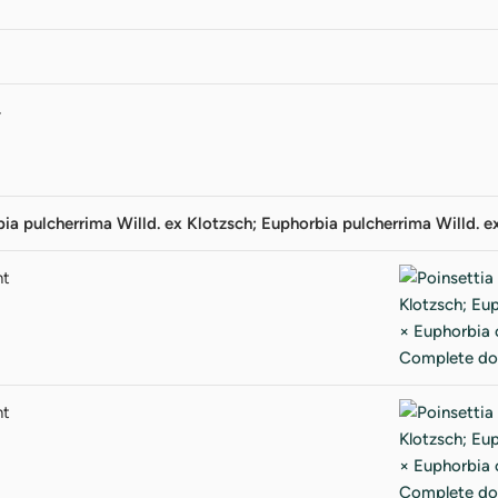
4
ia pulcherrima Willd. ex Klotzsch; Euphorbia pulcherrima Willd. e
nt
nt