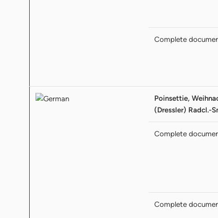
Complete docume
Poinsettie, Weihna
(Dressler) Radcl.-S
Complete docume
Complete docume