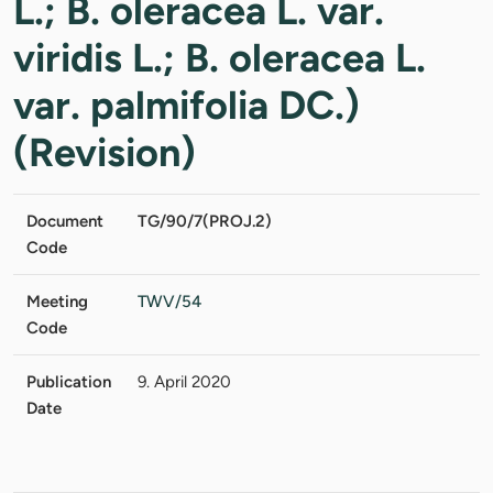
L.; B. oleracea L. var.
viridis L.; B. oleracea L.
var. palmifolia DC.)
(Revision)
Document
TG/90/7(PROJ.2)
Code
Meeting
TWV/54
Code
Publication
9. April 2020
Date